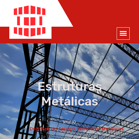
ORÇAMENTO
×
NOME *
E-MAIL *
TELEFONE *