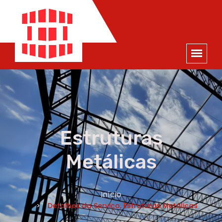
ORÇAMENTO
×
NOME *
E-MAIL *
TELEFONE *