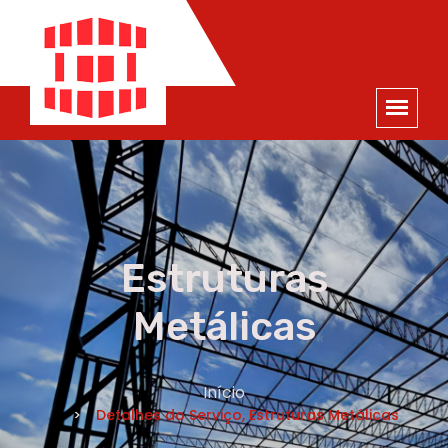
ORÇAMENTO
×
NOME *
E-MAIL *
TELEFONE *