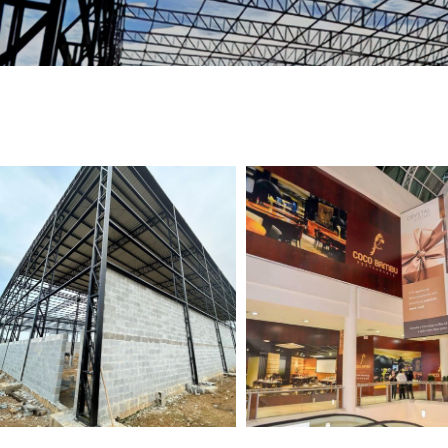
TELEFONE *
CIDADE *
MENSAGEM *
Solicitar Orçamento