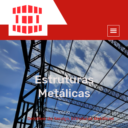
ORÇAMENTO
×
NOME *
E-MAIL *
TELEFONE *