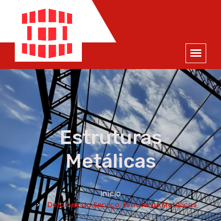
ORÇAMENTO
×
NOME *
E-MAIL *
TELEFONE *