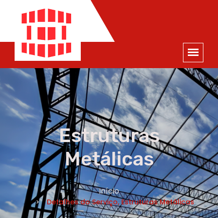
ORÇAMENTO
×
NOME *
E-MAIL *
TELEFONE *