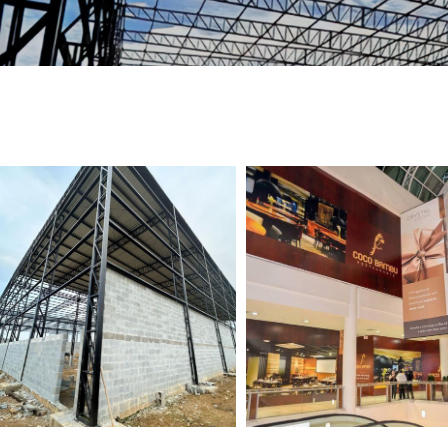
TELEFONE *
CIDADE *
MENSAGEM *
Solicitar Orçamento