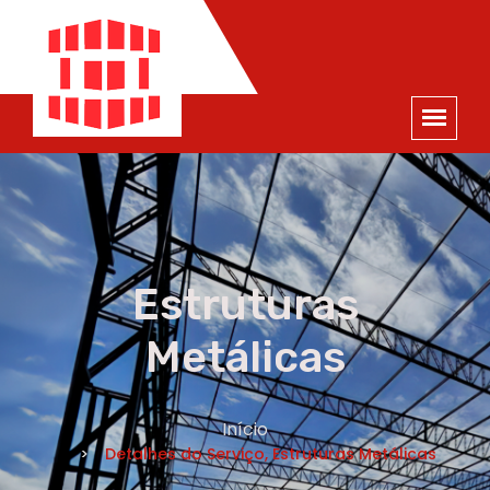
ORÇAMENTO
×
NOME *
E-MAIL *
TELEFONE *