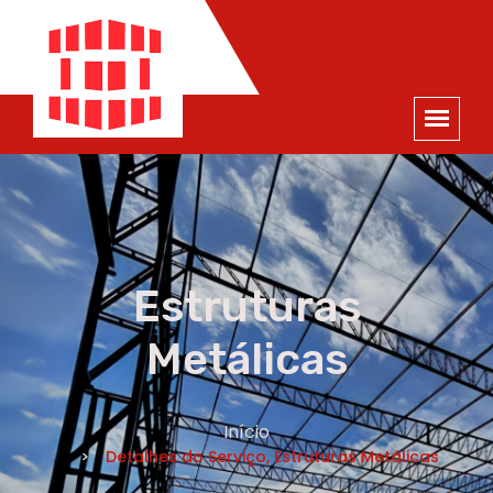
ORÇAMENTO
×
NOME *
E-MAIL *
TELEFONE *