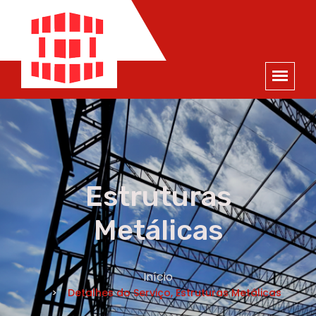
ORÇAMENTO
×
NOME *
E-MAIL *
TELEFONE *