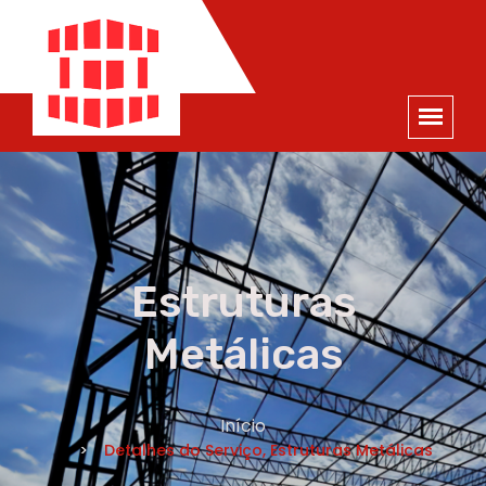
ORÇAMENTO
×
NOME *
E-MAIL *
TELEFONE *