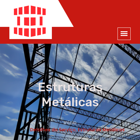
ORÇAMENTO
×
NOME *
E-MAIL *
TELEFONE *