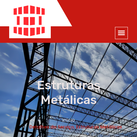
ORÇAMENTO
×
NOME *
E-MAIL *
TELEFONE *