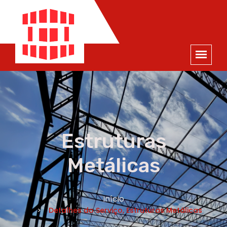
ORÇAMENTO
×
NOME *
E-MAIL *
TELEFONE *