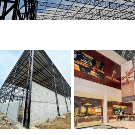
TELEFONE *
CIDADE *
MENSAGEM *
Solicitar Orçamento