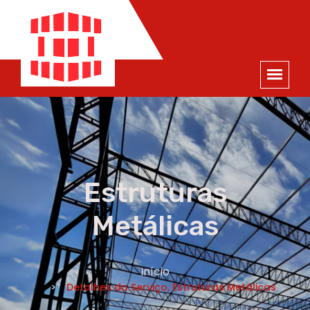
ORÇAMENTO
×
NOME *
E-MAIL *
TELEFONE *