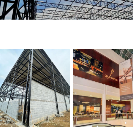
TELEFONE *
CIDADE *
MENSAGEM *
Solicitar Orçamento