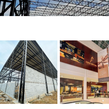
TELEFONE *
CIDADE *
MENSAGEM *
Solicitar Orçamento