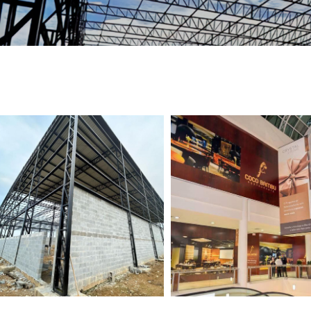
TELEFONE *
CIDADE *
MENSAGEM *
Solicitar Orçamento