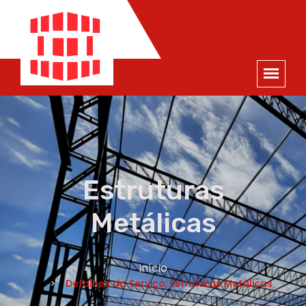
ORÇAMENTO
×
NOME *
E-MAIL *
TELEFONE *