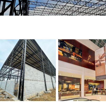
TELEFONE *
CIDADE *
MENSAGEM *
Solicitar Orçamento