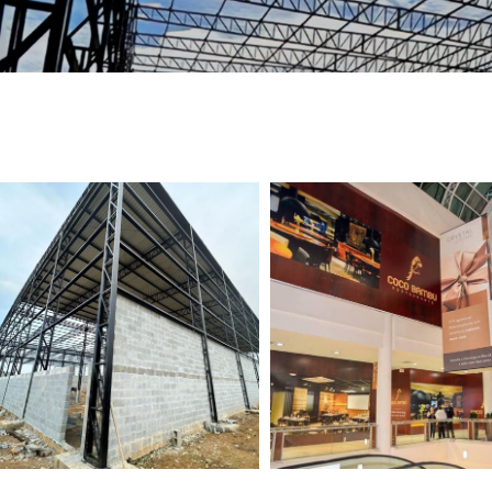
TELEFONE *
CIDADE *
MENSAGEM *
Solicitar Orçamento