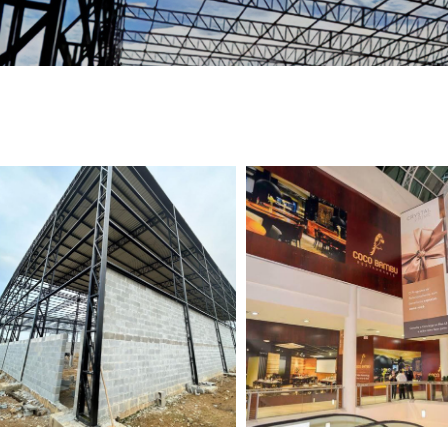
TELEFONE *
CIDADE *
MENSAGEM *
Solicitar Orçamento