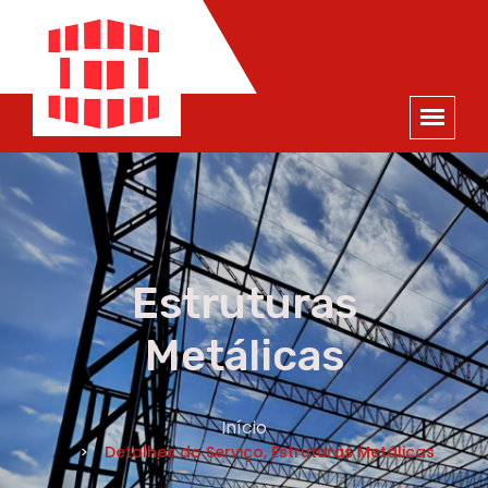
ORÇAMENTO
×
NOME *
E-MAIL *
TELEFONE *