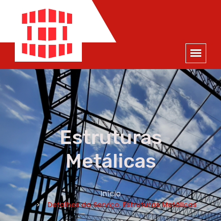
ORÇAMENTO
×
NOME *
E-MAIL *
TELEFONE *