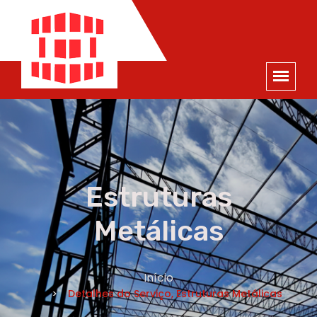
ORÇAMENTO
×
NOME *
E-MAIL *
TELEFONE *