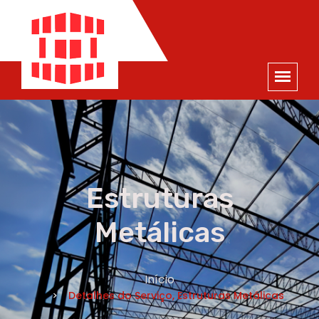
ORÇAMENTO
×
NOME *
E-MAIL *
TELEFONE *