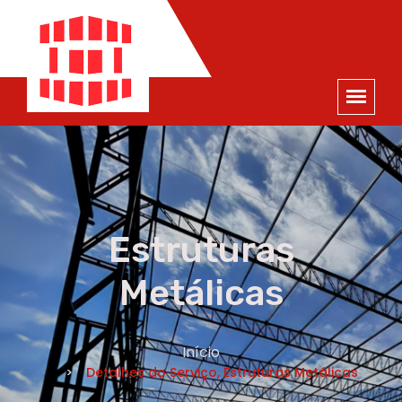
ORÇAMENTO
×
NOME *
E-MAIL *
TELEFONE *