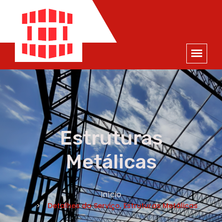
ORÇAMENTO
×
NOME *
E-MAIL *
TELEFONE *