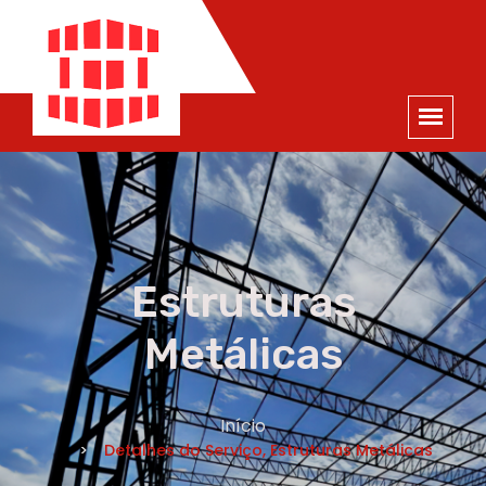
ORÇAMENTO
×
NOME *
E-MAIL *
TELEFONE *