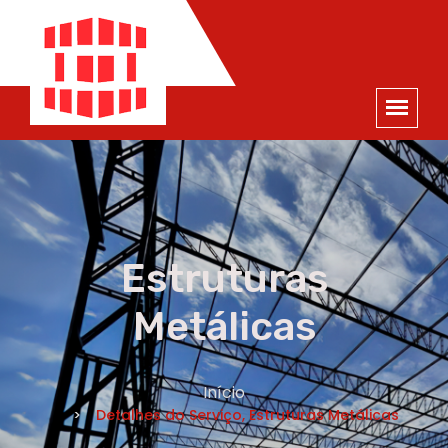
ORÇAMENTO
×
NOME *
E-MAIL *
TELEFONE *