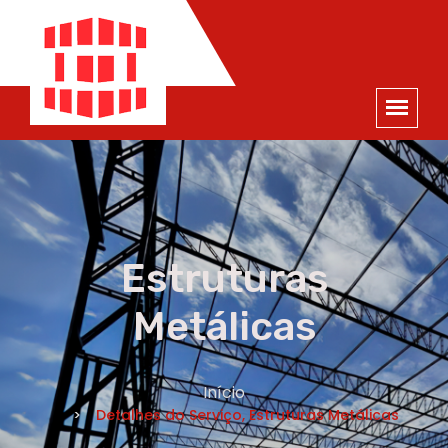
ORÇAMENTO
×
NOME *
E-MAIL *
TELEFONE *