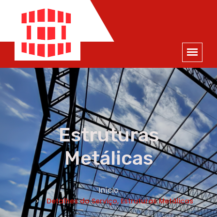
ORÇAMENTO
×
NOME *
E-MAIL *
TELEFONE *