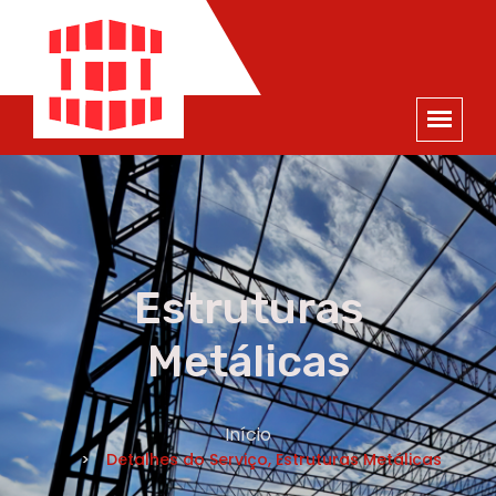
ORÇAMENTO
×
NOME *
E-MAIL *
TELEFONE *