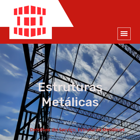
ORÇAMENTO
×
NOME *
E-MAIL *
TELEFONE *