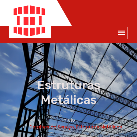
ORÇAMENTO
×
NOME *
E-MAIL *
TELEFONE *